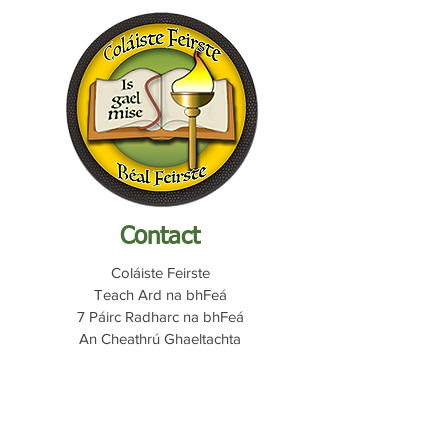
Contact
Coláiste Feirste
Teach Ard na bhFeá
7 Páirc Radharc na bhFeá
An Cheathrú Ghaeltachta
Béal Feirste
BT12 7PY
Quicklinks