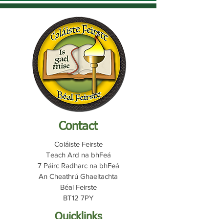
Contact
Coláiste Feirste
Teach Ard na bhFeá
7 Páirc Radharc na bhFeá
An Cheathrú Ghaeltachta
Béal Feirste
BT12 7PY
Quicklinks