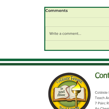
Comments
Write a comment...
Cont
Coláiste 
Teach A
7 Páirc 
An Cheat