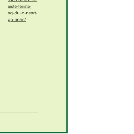
aiste-feirste-
ag-dul-o-neart-
go-neart/