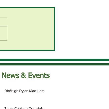
News & Events
Dhéisigh Dylan Mac Liam
Turas Ceoil go Corcaigh