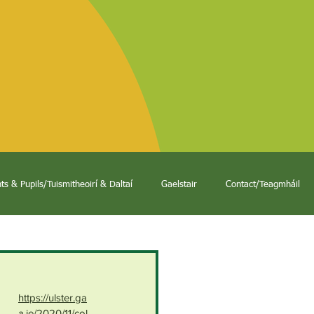
ts & Pupils/Tuismitheoirí & Daltaí
Gaelstair
Contact/Teagmháil
https://ulster.ga
a.ie/2020/11/col