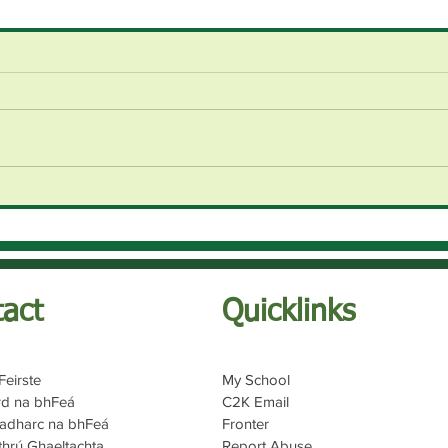
act
Quicklinks
Feirste
My School
rd na bhFeá
C2K Email
Radharc na bhFeá
Fronter
hrú Ghaeltachta
Report Abuse