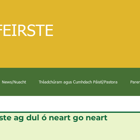
FEIRSTE
News/Nuacht
Tréadchúram agus Cumhdach Páistí/Pastora
Paren
ste ag dul ó neart go neart